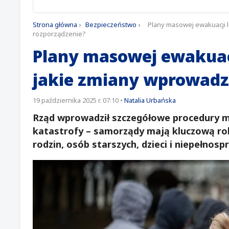
Strona główna
›
Bezpieczeństwo
›
Plany masowej ewakuacji 
rozporządzenie?
Plany masowej ewakuacj
jakie zmiany wprowadz
19 października 2025 r. 07:10
•
Natalia Urbańska
Rząd wprowadził szczegółowe procedury 
katastrofy – samorządy mają kluczową rol
rodzin, osób starszych, dzieci i niepełnos