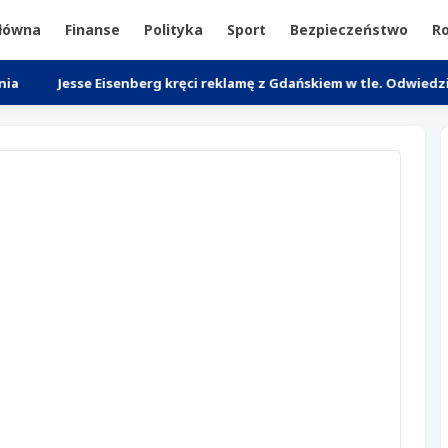
główna
Finanse
Polityka
Sport
Bezpieczeństwo
Ro
sse Eisenberg kręci reklamę z Gdańskiem w tle. Odwiedził go premi