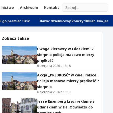
lnictwo
Archiwum
Kontakt
er Tusk
Iława: dzielnicowy kończy 100 lat. Kim jest policjant 
Zobacz także
Uwaga kierowcy w Łódzkiem: 7
sierpnia policja masowo mierzy
prędkość
6 sierpnia 2026 r. 18:18
Akcja „PRĘDKOŚĆ” w całej Polsce.
Policja masowo mierzy prędkość 7
sierpnia
6 sierpnia 2026 r. 18:17
Jesse Eisenberg kręci reklamę z
Gdańskiem w tle. Odwiedził go
premier Tusk