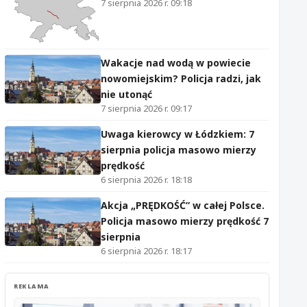
7 sierpnia 2026 r. 09:18
Wakacje nad wodą w powiecie
nowomiejskim? Policja radzi, jak
nie utonąć
7 sierpnia 2026 r. 09:17
Uwaga kierowcy w Łódzkiem: 7
sierpnia policja masowo mierzy
prędkość
6 sierpnia 2026 r. 18:18
Akcja „PRĘDKOŚĆ” w całej Polsce.
Policja masowo mierzy prędkość 7
sierpnia
6 sierpnia 2026 r. 18:17
REKLAMA