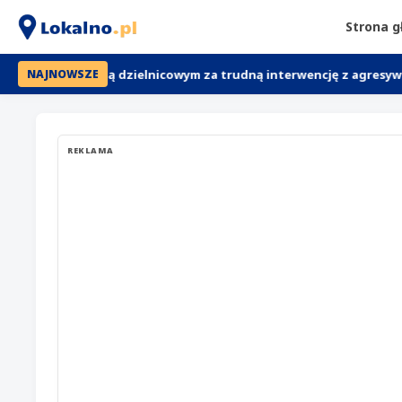
Strona 
dziękują dzielnicowym za trudną interwencję z agresywną kobiet
NAJNOWSZE
REKLAMA