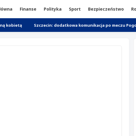
główna
Finanse
Polityka
Sport
Bezpieczeństwo
Ro
ą
Szczecin: dodatkowa komunikacja po meczu Pogoń - Motor L