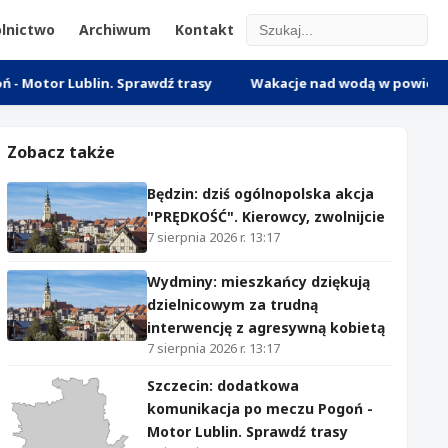
lnictwo
Archiwum
Kontakt
ublin. Sprawdź trasy
Wakacje nad wodą w powiecie nowomiejsk
Zobacz także
Będzin: dziś ogólnopolska akcja
"PRĘDKOŚĆ". Kierowcy, zwolnijcie
7 sierpnia 2026 r. 13:17
Wydminy: mieszkańcy dziękują
dzielnicowym za trudną
interwencję z agresywną kobietą
7 sierpnia 2026 r. 13:17
Szczecin: dodatkowa
komunikacja po meczu Pogoń -
Motor Lublin. Sprawdź trasy