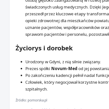
osobą głęboko zaangażowaną w rozwój placów
świadczonych usług medycznych. Dzięki Jego w
przeszedł przez kluczowe etapy transforma
opieki zdrowotnej dla mieszkańców powiatu.
uznanie pacjentów, współpracowników oraz
sprawom pacjentów i personelu, pozostawił t
Życiorys i dorobek
Urodzony w Gdyni, z nią silnie związany.
Prezes spółki
Novum-Med
od jej powstani
Po zakończeniu kadencji pełnił nadal funkcj
Człowiek, który negocjował korzystne kontr
szpitalnych.
Źródło: pomorska.pl