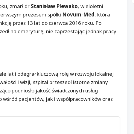
oku, zmarł dr
Stanisław Plewako
, wieloletni
pierwszym prezesem spółki
Novum-Med
, która
nkcję przez 13 lat do czerwca 2016 roku. Po
zedł na emeryturę, nie zaprzestając jednak pracy
e lat i odegrał kluczową rolę w rozwoju lokalnej
łości i wizji, szpital przeszedł istotne zmiany
cząco podniosło jakość świadczonych usług
o wśród pacjentów, jak i współpracowników oraz