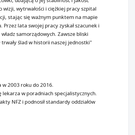
ki, dbającą o jej stabilność i jakość
izji, wytrwałości i ciężkiej pracy szpital
cji, stając się ważnym punktem na mapie
 Przez lata swojej pracy zyskał szacunek i
 władz samorządowych. Zawsze bliski
rwały ślad w historii naszej jednostki"
a w 2003 roku do 2016.
ę lekarza w poradniach specjalistycznych.
akty NFZ i podnosił standardy oddziałów