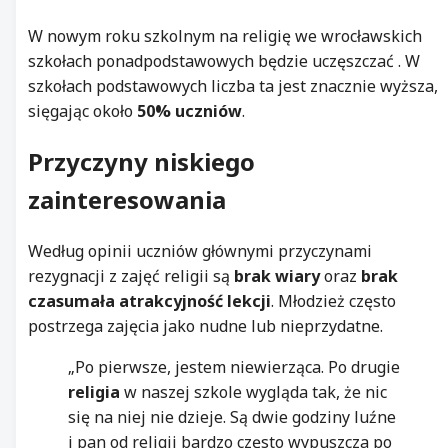
W nowym roku szkolnym na religię we wrocławskich
szkołach ponadpodstawowych będzie uczęszczać . W
szkołach podstawowych liczba ta jest znacznie wyższa,
sięgając około
50% uczniów
.
Przyczyny niskiego
zainteresowania
Według opinii uczniów głównymi przyczynami
rezygnacji z zajęć religii są
brak wiary
oraz
brak
czasumała atrakcyjność lekcji
. Młodzież często
postrzega zajęcia jako nudne lub nieprzydatne.
„Po pierwsze, jestem niewierząca. Po drugie
religia
w naszej szkole wygląda tak, że nic
się na niej nie dzieje. Są dwie godziny luźne
i pan od religii bardzo często wypuszcza po