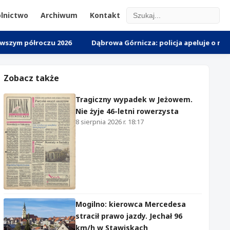
lnictwo
Archiwum
Kontakt
łroczu 2026
Dąbrowa Górnicza: policja apeluje o reakcję na
Zobacz także
Tragiczny wypadek w Jeżowem.
Nie żyje 46-letni rowerzysta
8 sierpnia 2026 r. 18:17
Mogilno: kierowca Mercedesa
stracił prawo jazdy. Jechał 96
km/h w Stawiskach