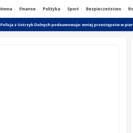
główna
Finanse
Polityka
Sport
Bezpieczeństwo
Ro
z Ustrzyk Dolnych podsumowuje: mniej przestępstw w pierwszym pó