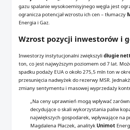
gazu spalanie wysokoemisyjnego węgla jest ogra
ogranicza potencjał wzrostu ich cen – tłumaczy
M
Energia i Gaz.
Wzrost pozycji inwestorów i 
Inwestorzy instytucjonalni zwiększyli
długie net
ton, co jest najwyższym poziomem od 7 lat. Mo
spadku podaży EUA o około 275,5 mln ton w okre
przesunięcia nadwyżek do rezerwy MSR. Jednakż
zmiany sentymentu i masowej wyprzedaży kont
„Na ceny uprawnień mogą wpływać zarówno
decydujące o skali wykorzystania paliw ko
największych gospodarek, wpływające na p
Magdalena Płaczek, analityk
Unimot
Energi