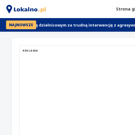
Strona 
ziękują dzielnicowym za trudną interwencję z agresywną kobietą
NAJNOWSZE
REKLAMA