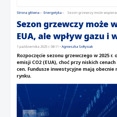
Strona główna
›
Energetyka
›
Sezon grzewczy może wspierać 
Sezon grzewczy może w
EUA, ale wpływ gazu i 
1 października 2025 r. 08:11
•
Agnieszka Sołtysiak
Rozpoczęcie sezonu grzewczego w 2025 r.
emisji CO2 (EUA), choć przy niskich cenac
cen. Fundusze inwestycyjne mają obecnie n
rynku.