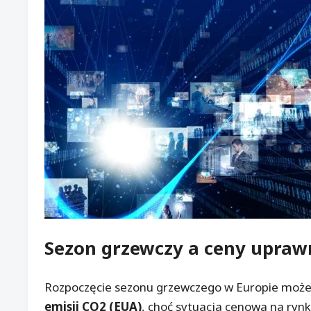
Sezon grzewczy
a ceny upraw
Rozpoczęcie sezonu grzewczego w Europie moż
emisji CO2 (EUA)
, choć sytuacja cenowa na rynk