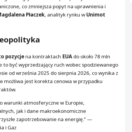
niczone, co zmniejsza popyt na uprawnienia i
agdalena Płaczek
, analityk rynku w
Unimot
geopolityka
to pozycje
na kontraktach
EUA
do około 78 mln
że to być wyprzedzający ruch wobec spodziewanego
sie od września 2025 do sierpnia 2026, co wynika z
e możliwa jest korekta cenowa w przypadku
raktów.
 warunki atmosferyczne w Europie,
palnych, jak i dane makroekonomiczne
rzyszłe zapotrzebowanie na energię.” —
a i Gaz