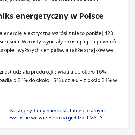
miks energetyczny w Polsce
 energię elektryczną wzrósł z nieco poniżej 420
ześnia. Wzrosty wynikały z rosnącej niepewności
opie i wyższych cen paliw, a także strajków we
ost udziału produkcji z wiatru do około 16%
padła o 24% do około 15% udziału – z około 21% w
Następny: Ceny miedzi stabilne po silnym
wzroście we wrześniu na giełdzie LME →