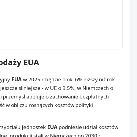
podaży
EUA
cyjny
EUA
w 2025 r. będzie o ok. 6% niższy niż rok
jeszcze silniejsze - w UE o 9,5%, w Niemczech o
i przemysł apeluje o zachowanie bezpłatnych
ść w obliczu rosnących kosztów polityki
rzydziału jednostek
EUA
podniesie udział kosztów
ej produkcji stali w Niemczech po 2030 r.