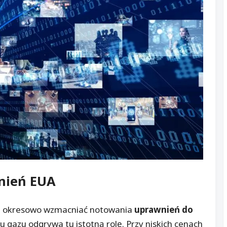
nień
EUA
e okresowo wzmacniać notowania
uprawnień do
u gazu odgrywa tu istotną rolę. Przy niskich cenach