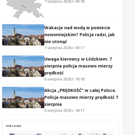
7 sierpnia 2026 r. 09:18
Wakacje nad wodą w powiecie
nowomiejskim? Policja radzi, jak
nie utonąć
7 sierpnia 2026 r. 09:17
Uwaga kierowcy w Łódzkiem: 7
sierpnia policja masowo mierzy
prędkość
6 sierpnia 2026 r. 18:18
Akcja „PRĘDKOŚĆ” w całej Polsce.
Policja masowo mierzy prędkość 7
sierpnia
6 sierpnia 2026 r. 18:17
REKLAMA