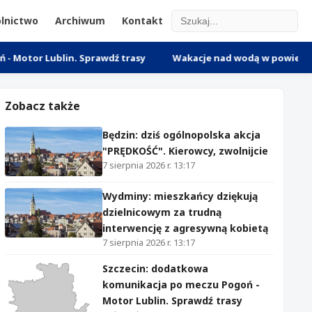
lnictwo
Archiwum
Kontakt
blin. Sprawdź trasy
Wakacje nad wodą w powiecie nowomiejski
Zobacz także
Będzin: dziś ogólnopolska akcja
"PRĘDKOŚĆ". Kierowcy, zwolnijcie
7 sierpnia 2026 r. 13:17
Wydminy: mieszkańcy dziękują
dzielnicowym za trudną
interwencję z agresywną kobietą
7 sierpnia 2026 r. 13:17
Szczecin: dodatkowa
komunikacja po meczu Pogoń -
Motor Lublin. Sprawdź trasy