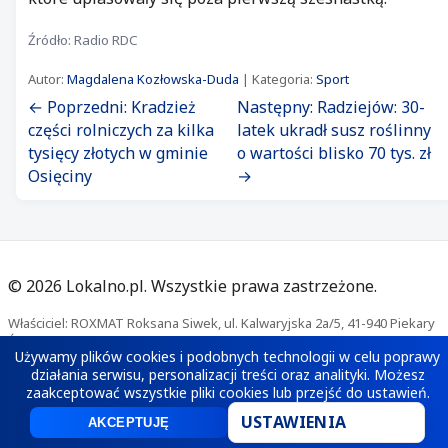
Źródło: Radio RDC
Autor:
Magdalena Kozłowska-Duda
| Kategoria:
Sport
← Poprzedni: Kradzież
Następny: Radziejów: 30-
części rolniczych za kilka
latek ukradł susz roślinny
tysięcy złotych w gminie
o wartości blisko 70 tys. zł
Osięciny
→
©
2026
Lokalno.pl. Wszystkie prawa zastrzeżone.
Właściciel: ROXMAT Roksana Siwek, ul. Kalwaryjska 2a/5, 41-940 Piekary
Śląskie. Kontakt:
redakcja@lokalno.pl
Używamy plików cookies i podobnych technologii w celu poprawy
Polityka prywatności
·
Polityka cookies
działania serwisu, personalizacji treści oraz analityki. Możesz
zaakceptować wszystkie pliki cookies lub przejść do ustawień.
USTAWIENIA
AKCEPTUJĘ