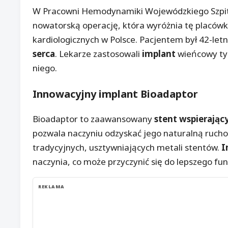
W Pracowni Hemodynamiki Wojewódzkiego Szpita
nowatorską operację, która wyróżnia tę placów
kardiologicznych w Polsce. Pacjentem był 42-letn
serca
. Lekarze zastosowali
implant
wieńcowy t
niego.
Innowacyjny
implant
Bioadaptor
Bioadaptor to zaawansowany
stent wspierając
pozwala naczyniu odzyskać jego naturalną ruch
tradycyjnych, usztywniających metali stentów.
I
naczynia, co może przyczynić się do lepszego fu
REKLAMA