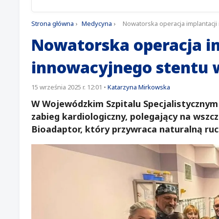
Strona główna
›
Medycyna
›
Nowatorska operacja implantacji
Nowatorska operacja i
innowacyjnego stentu w
15 września 2025 r. 12:01
•
Katarzyna Mirkowska
W Wojewódzkim Szpitalu Specjalistycznym
zabieg kardiologiczny, polegający na wszc
Bioadaptor, który przywraca naturalną r