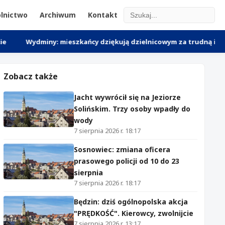
lnictwo
Archiwum
Kontakt
miny: mieszkańcy dziękują dzielnicowym za trudną interwencję z
Zobacz także
Jacht wywrócił się na Jeziorze
Solińskim. Trzy osoby wpadły do
wody
7 sierpnia 2026 r. 18:17
Sosnowiec: zmiana oficera
prasowego policji od 10 do 23
sierpnia
7 sierpnia 2026 r. 18:17
Będzin: dziś ogólnopolska akcja
"PRĘDKOŚĆ". Kierowcy, zwolnijcie
7 sierpnia 2026 r. 13:17