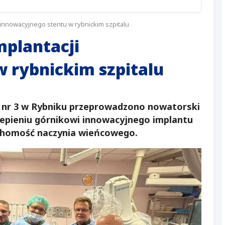
 innowacyjnego stentu w rybnickim szpitalu
mplantacji
 rybnickim szpitalu
 nr 3 w Rybniku przeprowadzono nowatorski
zepieniu górnikowi innowacyjnego implantu
uchomość naczynia wieńcowego.