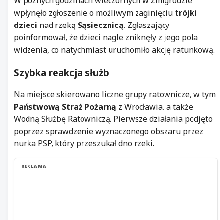
W późnych godzinach wieczornych w Żmigrodzie
wpłynęło zgłoszenie o możliwym zaginięciu
trójki
dzieci
nad rzeką
Sąsiecznicą
. Zgłaszający
poinformował, że dzieci nagle zniknęły z jego pola
widzenia, co natychmiast uruchomiło akcję ratunkową.
Szybka reakcja służb
Na miejsce skierowano liczne grupy ratownicze, w tym
Państwową Straż Pożarną
z Wrocławia, a także
Wodną Służbę Ratowniczą. Pierwsze działania podjęto
poprzez sprawdzenie wyznaczonego obszaru przez
nurka PSP, który przeszukał dno rzeki.
REKLAMA