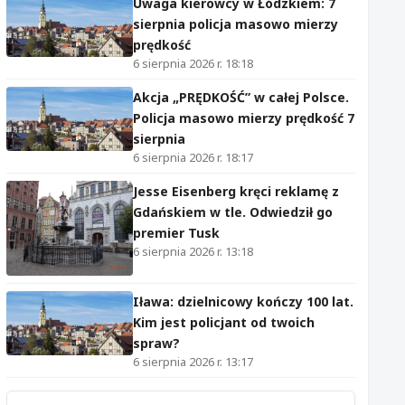
Uwaga kierowcy w Łódzkiem: 7
sierpnia policja masowo mierzy
prędkość
6 sierpnia 2026 r. 18:18
Akcja „PRĘDKOŚĆ” w całej Polsce.
Policja masowo mierzy prędkość 7
sierpnia
6 sierpnia 2026 r. 18:17
Jesse Eisenberg kręci reklamę z
Gdańskiem w tle. Odwiedził go
premier Tusk
6 sierpnia 2026 r. 13:18
Iława: dzielnicowy kończy 100 lat.
Kim jest policjant od twoich
spraw?
6 sierpnia 2026 r. 13:17