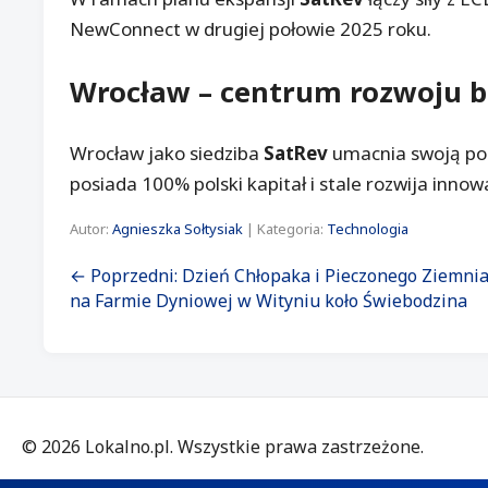
NewConnect w drugiej połowie 2025 roku.
Wrocław – centrum rozwoju b
Wrocław jako siedziba
SatRev
umacnia swoją poz
posiada 100% polski kapitał i stale rozwija inno
Autor:
Agnieszka Sołtysiak
| Kategoria:
Technologia
← Poprzedni: Dzień Chłopaka i Pieczonego Ziemni
na Farmie Dyniowej w Wityniu koło Świebodzina
©
2026
Lokalno.pl. Wszystkie prawa zastrzeżone.
Właściciel: ROXMAT Roksana Siwek, ul. Kalwaryjska 2a/5, 41-940 Piekary 