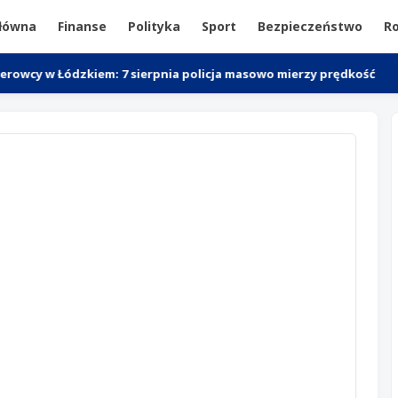
główna
Finanse
Polityka
Sport
Bezpieczeństwo
Ro
dzkiem: 7 sierpnia policja masowo mierzy prędkość
Akcja „P