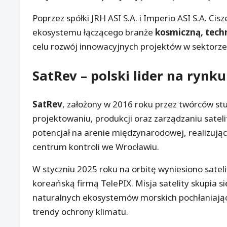
Poprzez spółki JRH ASI S.A. i Imperio ASI S.A. Ci
ekosystemu łączącego branże
kosmiczną, techn
celu rozwój innowacyjnych projektów w sektorze
SatRev
– polski lider na rynk
SatRev
, założony w 2016 roku przez twórców stud
projektowaniu, produkcji oraz zarządzaniu satel
potencjał na arenie międzynarodowej, realizując 
centrum kontroli we Wrocławiu.
W styczniu 2025 roku na orbitę wyniesiono satel
koreańską firmą TelePIX. Misja satelity skupia s
naturalnych ekosystemów morskich pochłaniający
trendy ochrony klimatu.