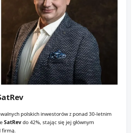
SatRev
nawalnych polskich inwestorów z ponad 30-letnim
ce
SatRev
do 42%, stając się jej głównym
 firmą.