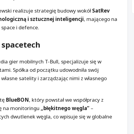
szewski realizuje strategię budowy wokół
SatRev
ologiczną i sztucznej inteligencji
, mającego na
 space i defence.
u
spacetech
ia gier mobilnych T-Bull, specjalizuje się w
itami. Spółka od początku udowodniła swój
własne satelity i zarządzając nimi z własnego
itę
BlueBON
, który powstał we współpracy z
ię na monitoringu
„błękitnego węgla”
–
ch dwutlenek węgla, co wpisuje się w globalne