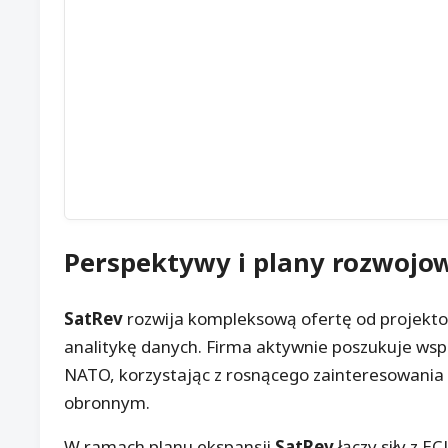
Perspektywy i plany rozwojo
SatRev
rozwija kompleksową ofertę od projekto
analitykę danych. Firma aktywnie poszukuje wspó
NATO, korzystając z rosnącego zainteresowania 
obronnym.
W ramach planu ekspansji
SatRev
łączy siły z EC