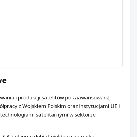
we
wania i produkcji satelitów po zaawansowaną
łpracy z Wojskiem Polskim oraz instytucjami UE i
technologiami satelitarnymi w sektorze
L S.A. i planuje debiut giełdowy na rynku