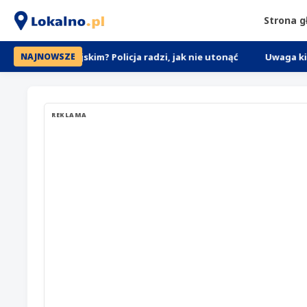
Strona 
omiejskim? Policja radzi, jak nie utonąć
Uwaga kierowcy w Łó
NAJNOWSZE
REKLAMA