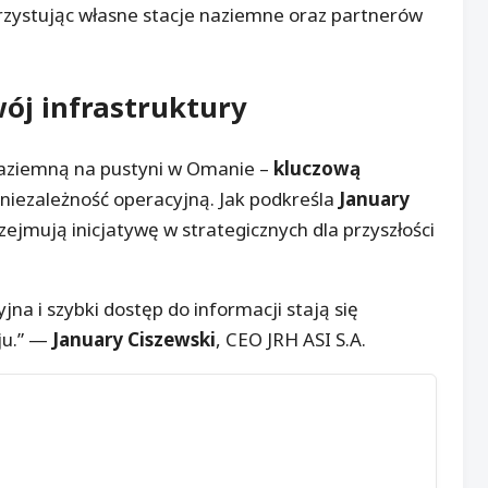
rzystując własne stacje naziemne oraz partnerów
wój infrastruktury
naziemną na pustyni w Omanie –
kluczową
niezależność operacyjną. Jak podkreśla
January
przejmują inicjatywę w strategicznych dla przyszłości
na i szybki dostęp do informacji stają się
ju.” —
January Ciszewski
, CEO JRH ASI S.A.