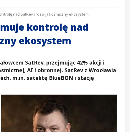
ontrolę nad SatRev i rozwija kosmiczny ekosystem
jmuje kontrolę nad
czny ekosystem
ałowcem SatRev, przejmując 42% akcji i
smicznej, AI i obronnej. SatRev z Wrocławia
ch, m.in. satelitę BlueBON i stację