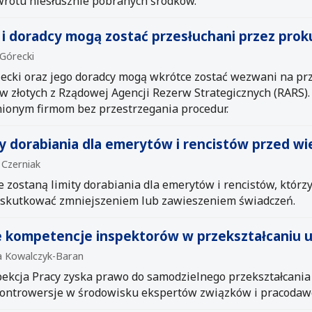
rotu niesłusznie pobranych środków.
 i doradcy mogą zostać przesłuchani przez prok
 Górecki
cki oraz jego doradcy mogą wkrótce zostać wezwani na pr
 złotych z Rządowej Agencji Rezerw Strategicznych (RARS).
ionym firmom bez przestrzegania procedur.
ity dorabiania dla emerytów i rencistów przed 
 Czerniak
e zostaną limity dorabiania dla emerytów i rencistów, któr
 skutkować zmniejszeniem lub zawieszeniem świadczeń.
e kompetencje inspektorów w przekształcaniu
na Kowalczyk-Baran
ekcja Pracy zyska prawo do samodzielnego przekształcan
kontrowersje w środowisku ekspertów związków i pracodaw