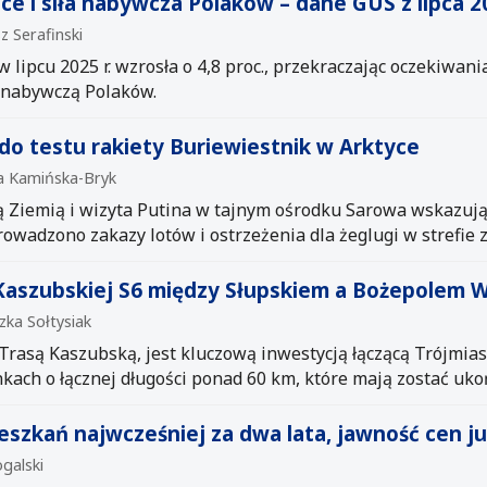
ace i siła nabywcza Polaków – dane GUS z lipca 2
z Serafinski
 lipcu 2025 r. wzrosła o 4,8 proc., przekraczając oczekiwania
ę nabywczą Polaków.
do testu rakiety Buriewiestnik w Arktyce
ta Kamińska-Bryk
Ziemią i wizyta Putina w tajnym ośrodku Sarowa wskazują n
wadzono zakazy lotów i ostrzeżenia dla żeglugi w strefie 
 Kaszubskiej S6 między Słupskiem a Bożepolem W
zka Sołtysiak
rasą Kaszubską, jest kluczową inwestycją łączącą Trójmias
nkach o łącznej długości ponad 60 km, które mają zostać uk
szkań najwcześniej za dwa lata, jawność cen j
ogalski