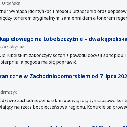
ia Urbańska
ther wymaga identyfikacji modelu urządzenia oraz dopaso
iędzy tonerem oryginalnym, zamiennikiem a tonerem reg
 kąpielowego na Lubelszczyźnie – dwa kąpielisk
zka Sołtysiak
e lubelskim zakończyły sezon z powodu decyzji sanepidu i
sierpnia, a pogoda ma się poprawić.
aniczne w Zachodniopomorskiem od 7 lipca 202
 Adamczyk
wództwie zachodniopomorskim obowiązują tymczasowe kontr
iałający na rzecz bezpieczeństwa regionu. Kontrole są prow