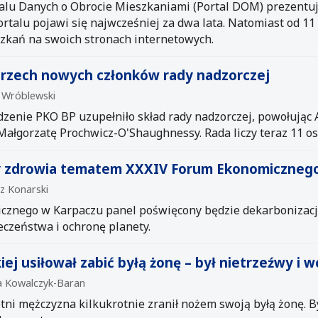
alu Danych o Obrocie Mieszkaniami (Portal DOM) prezentuj
ortalu pojawi się najwcześniej za dwa lata. Natomiast od 1
zkań na swoich stronach internetowych.
rzech nowych członków rady nadzorczej
n Wróblewski
enie PKO BP uzupełniło skład rady nadzorczej, powołując 
ałgorzatę Prochwicz-O'Shaughnessy. Rada liczy teraz 11 os
y zdrowia tematem XXXIV Forum Ekonomicznego
sz Konarski
cznego w Karpaczu panel poświęcony będzie dekarbonizacj
czeństwa i ochronę planety.
kiej usiłował zabić byłą żonę – był nietrzeźwy i 
na Kowalczyk-Baran
tni mężczyzna kilkukrotnie zranił nożem swoją byłą żonę. By