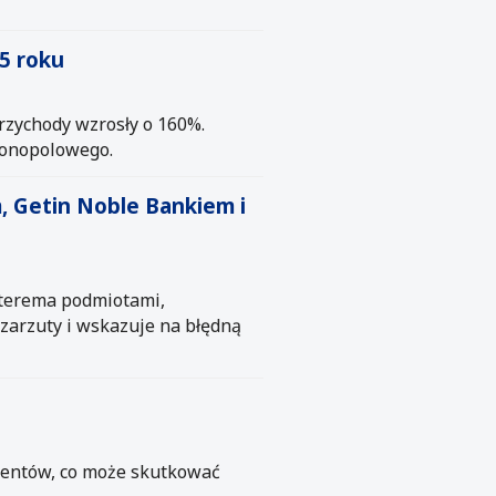
5 roku
rzychody wzrosły o 160%.
monopolowego.
 Getin Noble Bankiem i
zterema podmiotami,
zarzuty i wskazuje na błędną
mentów, co może skutkować