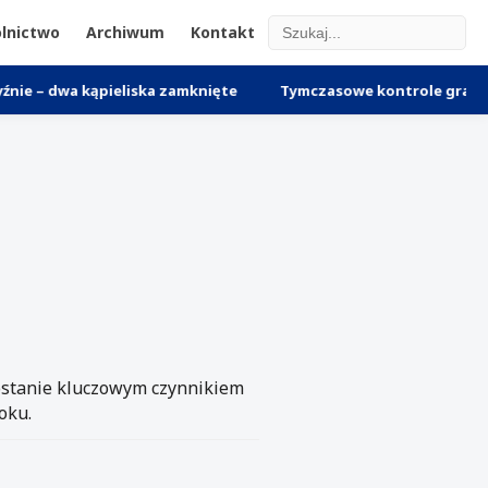
lnictwo
Archiwum
Kontakt
kąpieliska zamknięte
Tymczasowe kontrole graniczne w Zachod
zostanie kluczowym czynnikiem
oku.