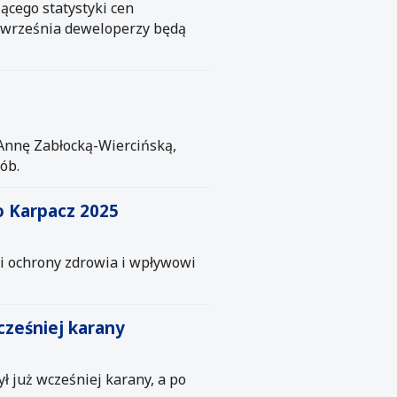
ącego statystyki cen
1 września deweloperzy będą
Annę Zabłocką-Wiercińską,
ób.
 Karpacz 2025
i ochrony zdrowia i wpływowi
wcześniej karany
ł już wcześniej karany, a po