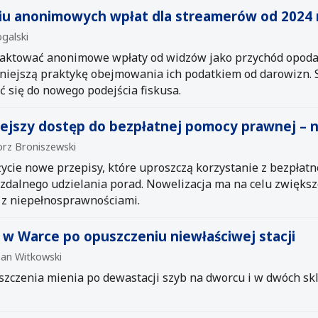
u anonimowych wpłat dla streamerów od 2024 
ogalski
raktować anonimowe wpłaty od widzów jako przychód opod
iejszą praktykę obejmowania ich podatkiem od darowizn. S
 się do nowego podejścia fiskusa.
wiejszy dostęp do bezpłatnej pomocy prawnej – 
orz Broniszewski
 życie nowe przepisy, które uproszczą korzystanie z bezpła
dalnego udzielania porad. Nowelizacja ma na celu zwiększ
b z niepełnosprawnościami.
y w Warce po opuszczeniu niewłaściwej stacji
pan Witkowski
iszczenia mienia po dewastacji szyb na dworcu i w dwóch sk