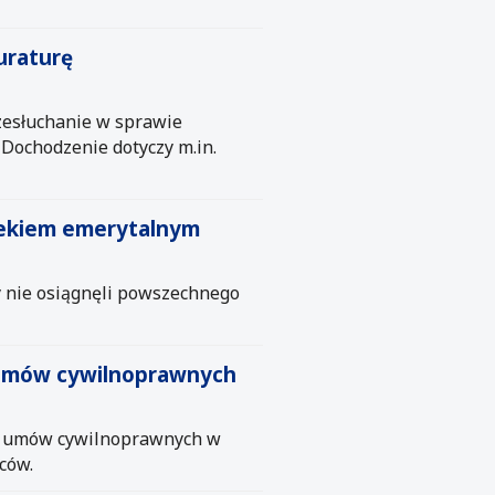
uraturę
zesłuchanie w sprawie
 Dochodzenie dotyczy m.in.
wiekiem emerytalnym
zy nie osiągnęli powszechnego
 umów cywilnoprawnych
ia umów cywilnoprawnych w
ców.