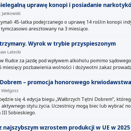
ielegalną uprawę konopi i posiadanie narkotyk
t Jankowski
zymali 45-latka podejrzanego o uprawę 14 roślin konopi ind
ł tymczasowo aresztowany na 3 miesiące.
trzymany. Wyrok w trybie przyspieszonym
ław Latecki
 w Rudce za jazdę pod wpływem alkoholu pomimo sądowego 
6 miesięcy pozbawienia wolności i dożywotni zakaz prowad
i Dobrem – promocja honorowego krwiodawstwa
a Wielgosz
ędzie się 4. edycja biegu „Wałbrzych Tętni Dobrem”, któreg
aktywnego stylu życia. Uczestnicy mogą biec lub wybrać n
 III Sobieskiego.
 z najszybszym wzrostem produkcji w UE w 2025