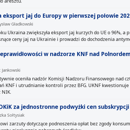
do aresztu.
 eksport jaj do Europy w pierwszej połowie 202
mysław Gładkowski
ku Ukraina zwiększyła eksport jaj kurzych do UE o 96%, a p
nące ceny jaj na Ukrainie i prowadzi do dochodzenia anty
eprawidłowości w nadzorze KNF nad Polnordem,
t Jankowski
tywnie oceniła nadzór Komisji Nadzoru Finansowego nad c
ań KNF i utrudnianie kontroli przez BFG. UKNF kwestionuje 
 NIK.
OKiK za jednostronne podwyżki cen subskrypcji
zka Sołtysiak
xowi zarzuty dotyczące podnoszenia opłat bez zgody konsu