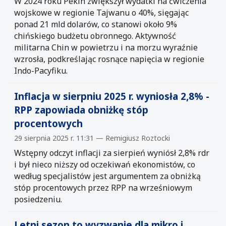
W 2024 roku Pekin zwiększył wydatki na ćwiczenia
wojskowe w regionie Tajwanu o 40%, sięgając
ponad 21 mld dolarów, co stanowi około 9%
chińskiego budżetu obronnego. Aktywność
militarna Chin w powietrzu i na morzu wyraźnie
wzrosła, podkreślając rosnące napięcia w regionie
Indo-Pacyfiku.
Inflacja w sierpniu 2025 r. wyniosła 2,8% -
RPP zapowiada obniżkę stóp
procentowych
29 sierpnia 2025 r. 11:31 — Remigiusz Roztocki
Wstępny odczyt inflacji za sierpień wyniósł 2,8% rdr
i był nieco niższy od oczekiwań ekonomistów, co
według specjalistów jest argumentem za obniżką
stóp procentowych przez RPP na wrześniowym
posiedzeniu.
Letni sezon to wyzwanie dla mikro i