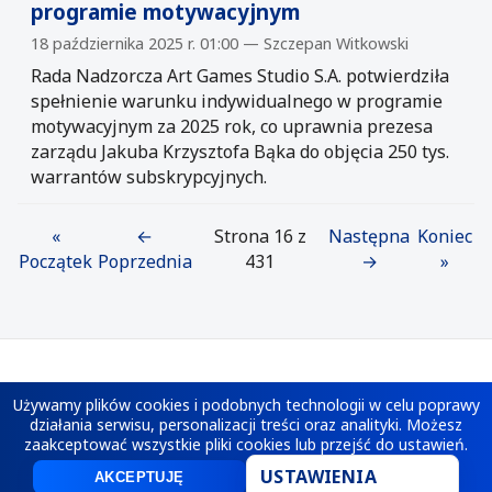
programie motywacyjnym
18 października 2025 r. 01:00 — Szczepan Witkowski
Rada Nadzorcza Art Games Studio S.A. potwierdziła
spełnienie warunku indywidualnego w programie
motywacyjnym za 2025 rok, co uprawnia prezesa
zarządu Jakuba Krzysztofa Bąka do objęcia 250 tys.
warrantów subskrypcyjnych.
«
←
Strona 16 z
Następna
Koniec
Początek
Poprzednia
431
→
»
©
2026
Lokalno.pl. Wszystkie prawa zastrzeżone.
Używamy plików cookies i podobnych technologii w celu poprawy
działania serwisu, personalizacji treści oraz analityki. Możesz
Właściciel: ROXMAT Roksana Siwek, ul. Kalwaryjska 2a/5, 41-940 Piekary
zaakceptować wszystkie pliki cookies lub przejść do ustawień.
Śląskie. Kontakt:
redakcja@lokalno.pl
USTAWIENIA
Polityka prywatności
·
Polityka cookies
AKCEPTUJĘ