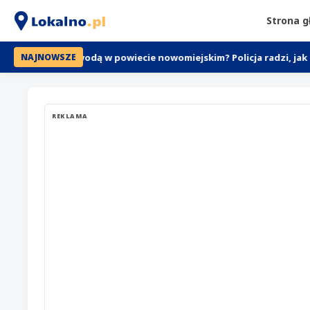
Strona 
e nad wodą w powiecie nowomiejskim? Policja radzi, jak nie utoną
NAJNOWSZE
REKLAMA