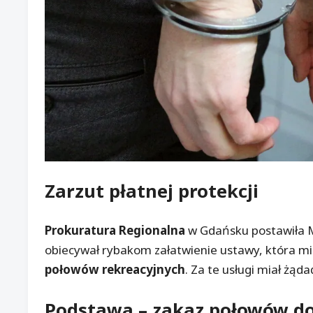
Zarzut płatnej protekcji
Prokuratura Regionalna
w Gdańsku postawiła M
obiecywał rybakom załatwienie ustawy, która mi
połowów rekreacyjnych
. Za te usługi miał żąda
Podstawa –
zakaz połowów
do