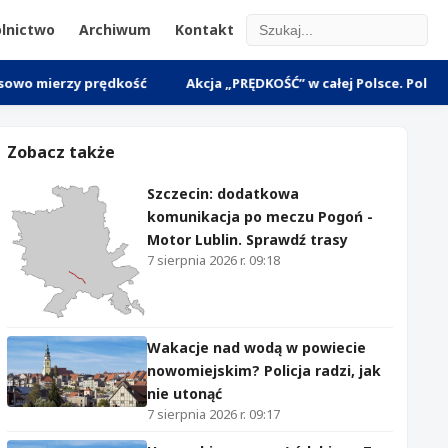
lnictwo
Archiwum
Kontakt
zy prędkość
Akcja „PRĘDKOŚĆ” w całej Polsce. Policja masowo 
Zobacz także
Szczecin: dodatkowa
komunikacja po meczu Pogoń -
Motor Lublin. Sprawdź trasy
7 sierpnia 2026 r. 09:18
Wakacje nad wodą w powiecie
nowomiejskim? Policja radzi, jak
nie utonąć
7 sierpnia 2026 r. 09:17