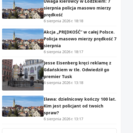
Uwaga kierowcy w Łódzkiem: 7
sierpnia policja masowo mierzy
prędkość
6 sierpnia 2026 r. 18:18
Akcja „PRĘDKOŚĆ” w całej Polsce.
Policja masowo mierzy prędkość 7
sierpnia
6 sierpnia 2026 r. 18:17
Jesse Eisenberg kręci reklamę z
Gdańskiem w tle. Odwiedził go
premier Tusk
6 sierpnia 2026 r. 13:18
Iława: dzielnicowy kończy 100 lat.
Kim jest policjant od twoich
spraw?
6 sierpnia 2026 r. 13:17