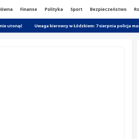
główna
Finanse
Polityka
Sport
Bezpieczeństwo
Ro
ć
Uwaga kierowcy w Łódzkiem: 7 sierpnia policja masowo mier