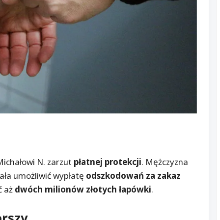
ichałowi N. zarzut
płatnej protekcji
. Mężczyzna
ała umożliwić wypłatę
odszkodowań za zakaz
ć aż
dwóch milionów złotych łapówki
.
rszy