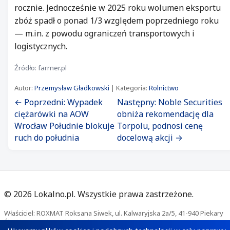
rocznie. Jednocześnie w 2025 roku wolumen eksportu
zbóż spadł o ponad 1/3 względem poprzedniego roku
— m.in. z powodu ograniczeń transportowych i
logistycznych.
Źródło: farmer.pl
Autor:
Przemysław Gładkowski
| Kategoria:
Rolnictwo
← Poprzedni: Wypadek
Następny: Noble Securities
ciężarówki na AOW
obniża rekomendację dla
Wrocław Południe blokuje
Torpolu, podnosi cenę
ruch do południa
docelową akcji →
©
2026
Lokalno.pl. Wszystkie prawa zastrzeżone.
Właściciel: ROXMAT Roksana Siwek, ul. Kalwaryjska 2a/5, 41-940 Piekary
Śląskie. Kontakt:
redakcja@lokalno.pl