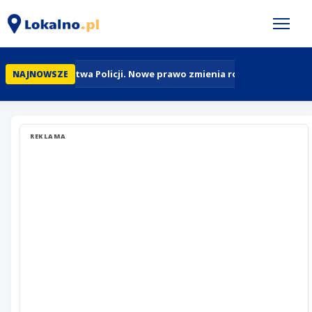
95 lat Lotnictwa Policji. Nowe prawo zmienia rolę policyjnych 
NAJNOWSZE
REKLAMA